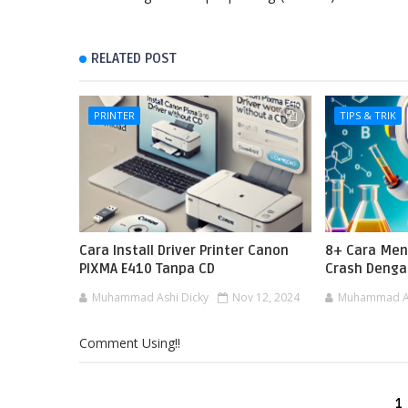
RELATED POST
PRINTER
TIPS & TRIK
Cara Install Driver Printer Canon
8+ Cara Men
PIXMA E410 Tanpa CD
Crash Deng
Muhammad Ashi Dicky
Nov 12, 2024
Muhammad As
Comment Using!!
1