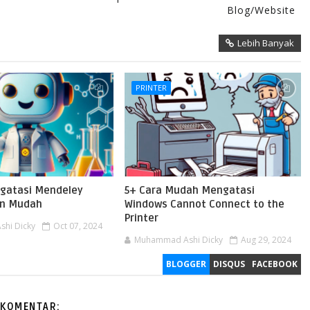
Blog/Website
Lebih Banyak
PRINTER
gatasi Mendeley
5+ Cara Mudah Mengatasi
an Mudah
Windows Cannot Connect to the
Printer
hi Dicky
Oct 07, 2024
Muhammad Ashi Dicky
Aug 29, 2024
BLOGGER
DISQUS
FACEBOOK
 KOMENTAR: