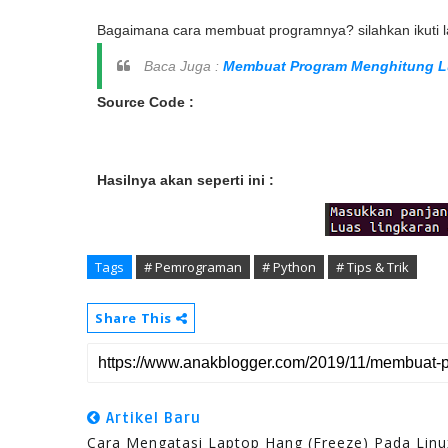
Bagaimana cara membuat programnya? silahkan ikuti la
Baca Juga :
Membuat Program Menghitung L
Source Code :
Hasilnya akan seperti ini :
Tags
# Pemrograman
# Python
# Tips & Trik
Share This
Artikel Baru
Cara Mengatasi Laptop Hang (Freeze) Pada Linu