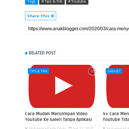
Tags
# Tips & Trik
# Youtube
Share This
RELATED POST
TIPS & TRIK
GADGET
Cara Mudah Menyimpan Video
4+ Cara Men
Youtube Ke Galeri Tanpa Aplikasi
Youtube Tida
Muhammad Ashi Dicky
Jun 22, 2020
Muhammad As