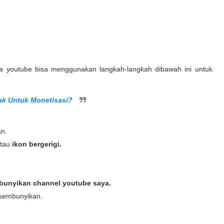
ia youtube bisa menggunakan langkah-langkah dibawah ini untuk
.
ak Untuk Monetisasi?
an.
tau
ikon bergerigi.
bunyikan channel youtube saya.
isembunyikan.