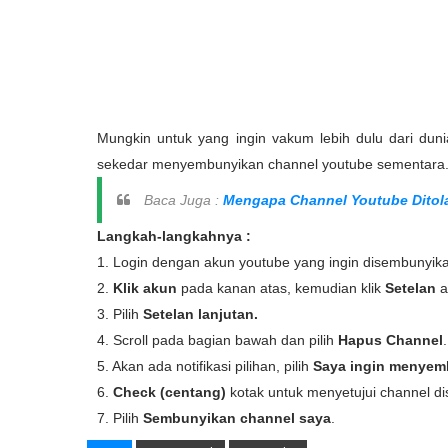
Mungkin untuk yang ingin vakum lebih dulu dari dun
sekedar menyembunyikan channel youtube sementara
Baca Juga :
Mengapa Channel Youtube Ditol
Langkah-langkahnya :
1. Login dengan akun youtube yang ingin disembunyik
2.
Klik akun
pada kanan atas, kemudian klik
Setelan
a
3. Pilih
Setelan lanjutan.
4. Scroll pada bagian bawah dan pilih
Hapus Channel
.
5. Akan ada notifikasi pilihan, pilih
Saya ingin menyem
6.
Check (centang)
kotak untuk menyetujui channel d
7. Pilih
Sembunyikan channel saya
.