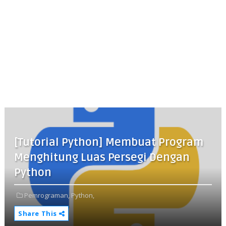
[Tutorial Python] Membuat Program
Menghitung Luas Persegi Dengan
Python
Pemrograman,
Python,
Share This