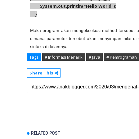
System
.
out
.
println
(
"Hello World"
)
;
}
Maka program akan mengeksekusi method tersebut u
dimana parameter tersebut akan menyimpan nilai d
sintaks didalamnya.
Tags
# Informasi Menarik
# Java
# Pemrograman
Share This
RELATED POST