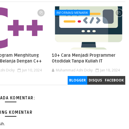
INFORMASI MENARIK
ogram Menghitung
10+ Cara Menjadi Programmer
l Belanja Dengan C++
Otodidak Tanpa Kuliah IT
hi Dicky
Jun 10, 2024
Muhammad Ashi Dicky
Jan 18, 2024
BLOGGER
DISQUS
FACEBOOK
 ADA KOMENTAR:
ING KOMENTAR
ih.