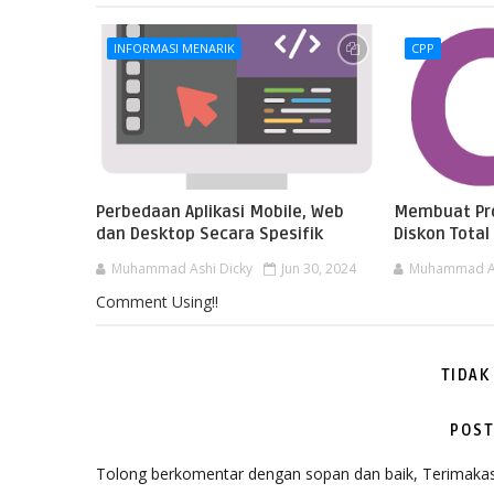
INFORMASI MENARIK
CPP
Perbedaan Aplikasi Mobile, Web
Membuat Pr
dan Desktop Secara Spesifik
Diskon Tota
Muhammad Ashi Dicky
Jun 30, 2024
Muhammad As
Comment Using!!
TIDAK
POST
Tolong berkomentar dengan sopan dan baik, Terimakas