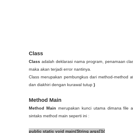
Class
Class
adalah deklarasi nama program, penamaan clas
maka akan terjadi error nantinya.
Class merupakan pembungkus dari method-method ata
dan diakhiri dengan kurawal tutup
}
Method Main
Method Main
merupakan kunci utama dimana file aka
sintaks method main seperti ini :
public
static
void
main
(
String
args
[
]
)
{