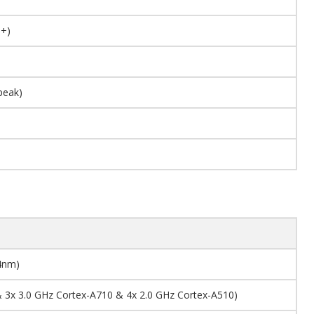
D+)
(peak)
4nm)
& 3x 3.0 GHz Cortex-A710 & 4x 2.0 GHz Cortex-A510)