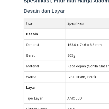
Spesifikasi, Fitur dan Harga Xiaom
Desain dan Layar
Fitur
Spesifikasi
Desain
Dimensi
163.6 x 74.6 x 8.3 mm
Berat
205g
Material
Kaca depan (Gorilla Glass 
Warna
Biru, Hitam, Perak
Layar
Tipe Layar
AMOLED
Ukuran Layar
6.67"