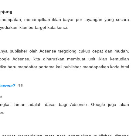
unjung
penempatan, menampilkan iklan bayar per tayangan yang secara
ediakan iklan bertarget kata kunci.
anya publisher oleh Adsense tergolong cukup cepat dan mudah,
Google Adsense, kita diharuskan membuat unit iklan kemudian
etika baru mendaftar pertama kali publisher mendapatkan kode html
dsense?
e
ingkat laman adalah dasar bagi Adsense. Google juga akan
er.