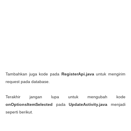
Tambahkan juga kode pada
RegisterApi.java
untuk mengirim
request pada database.
Terakhir jangan lupa untuk mengubah kode
onOptionsItemSelected
pada
UpdateActivity.java
menjadi
seperti berikut.