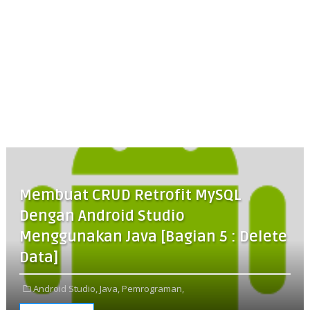
Membuat CRUD Retrofit MySQL
Dengan Android Studio
Menggunakan Java [Bagian 5 : Delete
Data]
Android Studio,
Java,
Pemrograman,