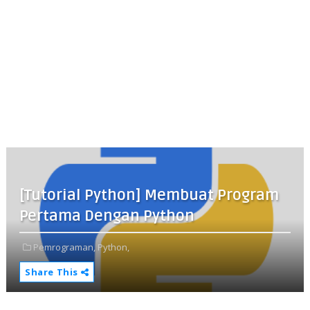
[Tutorial Python] Membuat Program
Pertama Dengan Python
Pemrograman,
Python,
Share This