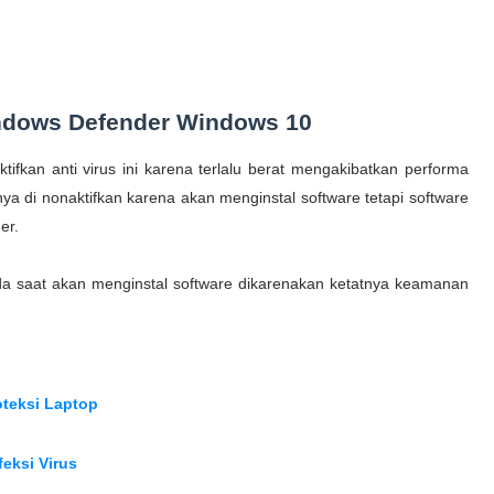
indows Defender Windows 10
fkan anti virus ini karena terlalu berat mengakibatkan performa
nya di nonaktifkan karena akan menginstal software tetapi software
der.
da saat akan menginstal software dikarenakan ketatnya keamanan
teksi Lapt
op
eksi Virus