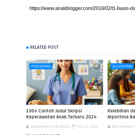
RELATED POST
PENDIDIKAN
ALGORITMA
100+ Contoh Judul Skripsi
Kelebihan d
Keperawatan Anak Terbaru 2024
Algoritma B
Muhammad Ashi Dicky
Oct 20, 2024
Muhammad As