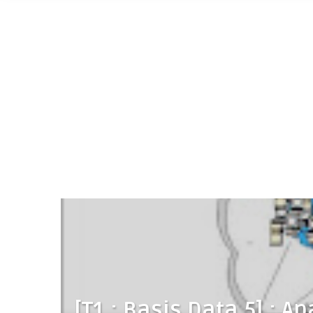
[T1 : Basis Data 5] : A