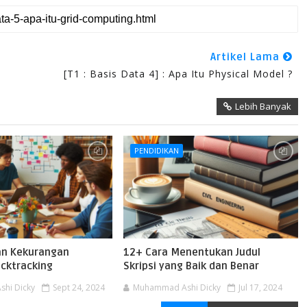
Artikel Lama
[T1 : Basis Data 4] : Apa Itu Physical Model ?
Lebih Banyak
PENDIDIKAN
an Kekurangan
12+ Cara Menentukan Judul
acktracking
Skripsi yang Baik dan Benar
hi Dicky
Sept 24, 2024
Muhammad Ashi Dicky
Jul 17, 2024