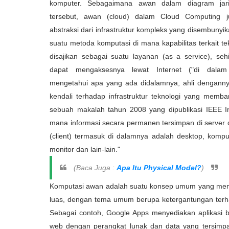
komputer. Sebagaimana awan dalam diagram jar
tersebut, awan (cloud) dalam Cloud Computing 
abstraksi dari infrastruktur kompleks yang disembunyi
suatu metoda komputasi di mana kapabilitas terkait te
disajikan sebagai suatu layanan (as a service), se
dapat mengaksesnya lewat Internet ("di dala
mengetahui apa yang ada didalamnya, ahli dengannya
kendali terhadap infrastruktur teknologi yang memb
sebuah makalah tahun 2008 yang dipublikasi IEEE I
mana informasi secara permanen tersimpan di server 
(client) termasuk di dalamnya adalah desktop, kompu
monitor dan lain-lain."
(Baca Juga :
Apa Itu Physical Model?
)
Komputasi awan adalah suatu konsep umum yang mencak
luas, dengan tema umum berupa ketergantungan terh
Sebagai contoh, Google Apps menyediakan aplikasi b
web dengan perangkat lunak dan data yang tersimpan