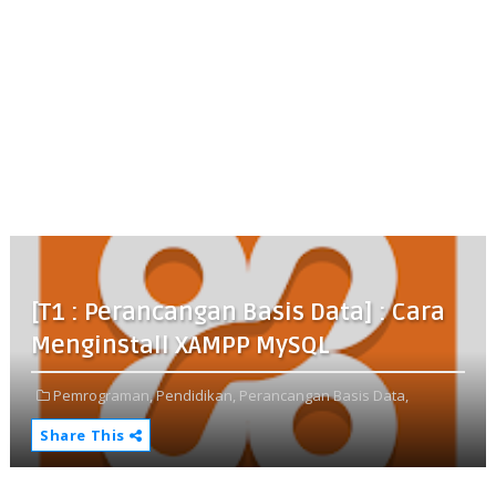
[T1 : Perancangan Basis Data] : Cara
Menginstall XAMPP MySQL
Pemrograman,
Pendidikan,
Perancangan Basis Data,
Share This