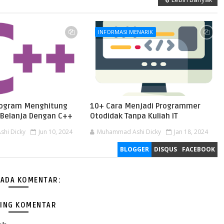
INFORMASI MENARIK
ogram Menghitung
10+ Cara Menjadi Programmer
l Belanja Dengan C++
Otodidak Tanpa Kuliah IT
hi Dicky
Jun 10, 2024
Muhammad Ashi Dicky
Jan 18, 2024
BLOGGER
DISQUS
FACEBOOK
 ADA KOMENTAR:
ING KOMENTAR