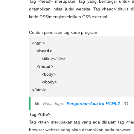
Tag <head> merupakan tag yang berfungsi untuk m
ditampilkan, misal judul website. Tag <head> dituli
kode CSS/mengkoneksikan CSS external.
Contoh penulisan tag kode program :
<html>
<head>
<title></title>
</head>
<body>
</body>
</html>
Baca Juga :
Pengertian Apa Itu HTML?
Tag <title>
Tag <title> merupakan tag yang ada didalam tag <he
browser website yang akan ditampilkan pada browser.