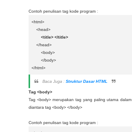
Contoh penulisan tag kode program :
<html>
<head>
<title> </title>
</head>
<body>
</body>
</html>
Baca Juga :
Struktur Dasar HTML
Tag <body>
Tag <body> merupakan tag yang paling utama dalam h
diantara tag <body> </body>
Contoh penulisan tag kode program :