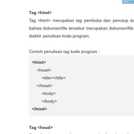
Tag <html>
Tag <html> merupakan tag pembuka dan penutup da
bahwa dokumen/file tersebut merupakan dokumen/file 
diakhir penulisan kode program.
Contoh penulisan tag kode program :
<html>
<head>
<title></title>
</head>
<body>
</body>
</html>
Tag <head>