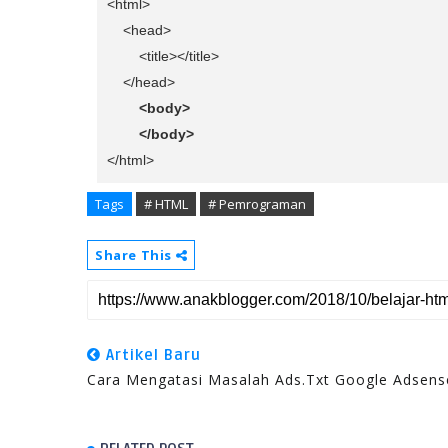
<html>
<head>
<title></title>
</head>
<body>
</body>
</html>
Tags
# HTML
# Pemrograman
Share This
Artikel Baru
Cara Mengatasi Masalah Ads.txt Google Adsens