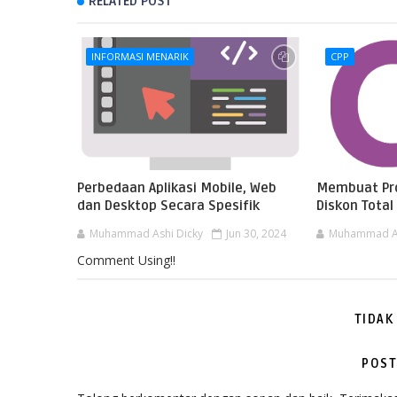
RELATED POST
INFORMASI MENARIK
CPP
Perbedaan Aplikasi Mobile, Web
Membuat Pr
dan Desktop Secara Spesifik
Diskon Tota
Muhammad Ashi Dicky
Jun 30, 2024
Muhammad As
Comment Using!!
TIDAK
POST