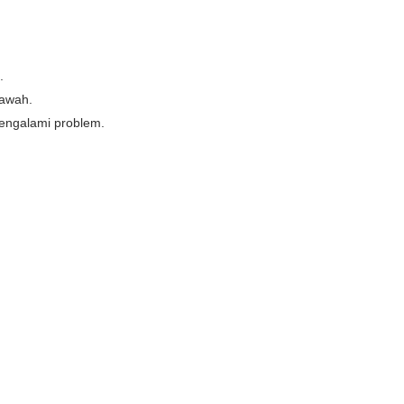
.
bawah.
 mengalami problem.