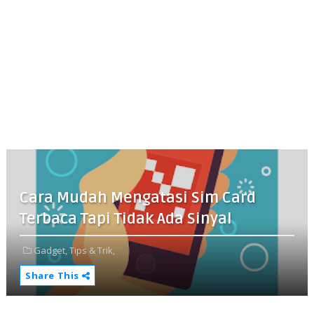
Cara Mudah Mengatasi Sim Card
Terbaca Tapi Tidak Ada Sinyal
Gadget,
Tips & Trik,
Share This